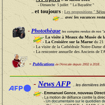
- Dimanche 5 juillet " La Bayadère "
et toujours
.
.
:
Les
propositions
"
Séjou
avec les vacances rest
...
-
Photothèque
les comptes rendus de nos "
- La visite à Meaux du Musée de
- La Croisière sur la Marne
du 21
- La visite de la Cathédrale Notre-Dame 
- La rencontre annuelle des Anciens de l
-
Publications
d
e l'Amicale depuis 2002 à 2018...
-
News AFP
..
les dernières in
Emmanuel Gonce, nouveau Directe
-
-
La motion de défiance contre la dir
-
Un documentaire sur le quotidien de