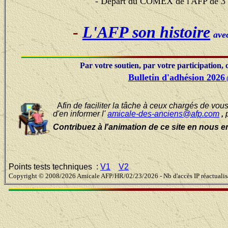
- Départ
du COMEX de l'AFP de 3 
-
L'AFP son histoire
ave
Par votre soutien, par votre participation, 
Bulletin d'adhésion 2026
(
A
fin de faciliter la tâche à ceux chargés de vou
d'en informer l'
amicale-des-anciens@afp.com
,
Contribuez à l'animation de ce site en nous e
Points tests techniques :
V1
V2
Copyright © 2008/20
26 Amicale AFP/HR/02/23/2026 - Nb d'accès IP réactualis