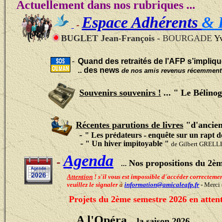
Actuellement dans nos rubriques ...
Espace Adhérents
& R
-
BUGLET Jean-François -
BOURGADE
Yv
-
Quand des retraités de l’AFP s’impliqu
..
des news
de nos amis revenus récemment
Souvenirs souvenirs !
... " Le Bélino
Récentes parutions de livres
"d'ancien
-
"
Les prédateurs - enquête sur un rapt d
-
"
Un hiver
impitoyable "
de Gilbert GRELL
Agenda
-
Nos propositions du 2è
...
Attention
! s'il vous est impossible d'accéder correctem
veuillez le signaler
à
information@amicaleafp.fr
-
Merci
Projets du 2ème semestre 2026 en atte
A l'Opéra
.. la saison 2026