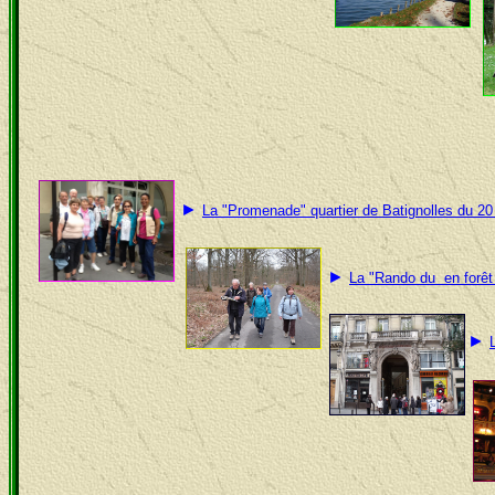
►
La "Promenade"
quartier de Batignolles du 20
►
La "Rando du en forêt 
►