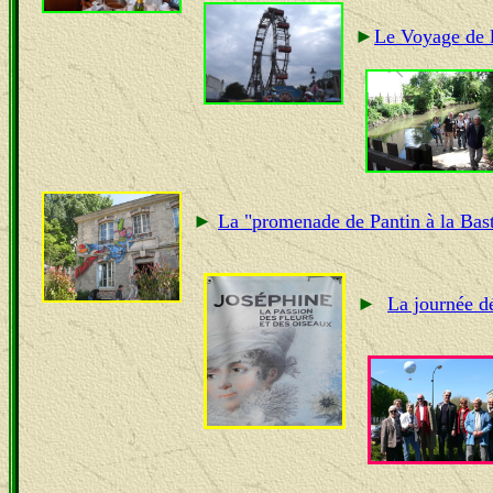
►
Le Voyage de 
►
La "promenade de Pantin à la Bast
►
La journée 