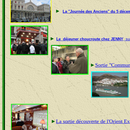
►
La "Journée des Anciens" du 5 décemb
►
Le
déjeuner choucroute chez JENNY
, su
►
Sortie "Commune
►
La sortie découverte de l'Orient Ex