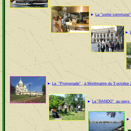
►
L
a "sortie commune"
►
►
L
a "Promenade" , à Montmartre du 3 octobre 
►
La "RANDO" au pays d
►