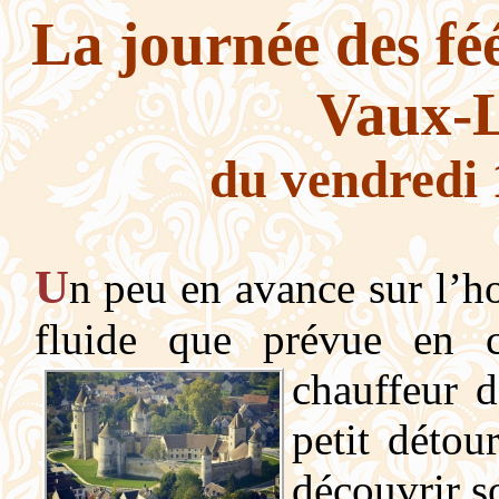
La journée des féé
Vaux-
du vendredi
U
n peu en avance
sur l’h
fluide que prévue en 
chauffeur 
petit détou
découvrir s