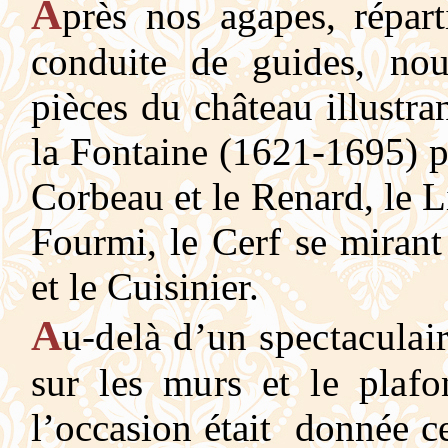
A
p
rès nos agapes, répar
conduite de guides, no
pièces du château illustr
la Fontaine (1621-1695) 
Corbeau et le Renard, le Li
Fourmi, le Cerf se miran
et le Cuisinier.
A
u-delà d’un spectaculai
sur les murs et le plafo
l’occasion était donnée ce