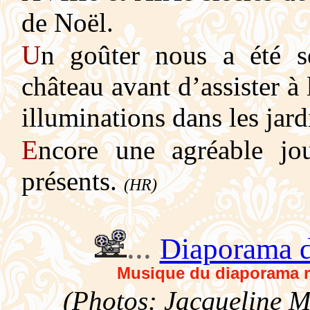
de Noël.
U
n goûter nous a été s
château avant d’assister 
illuminations dans les jard
E
ncore une agréable jo
présents.
(HR)
...
Diaporama d
Musique du diaporama re
(Photos: Jacqueline Ma