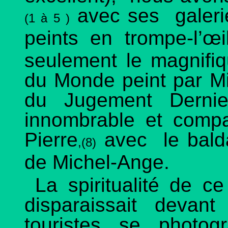
avec ses galerie
(1 à 5 )
peints en trompe-l’œi
seulement le magnifi
du Monde peint par M
du Jugement Dernie
innombrable et compac
Pierre
avec le balda
,(8)
de Michel-Ange.
La spiritualité de ce
disparaissait devant
touristes se photo