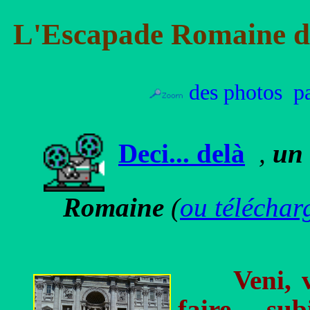
L'Escapade Romaine d
des photos pa
Deci... delà
,
un 
Romaine
(
ou téléchar
Veni, 
faire, sub