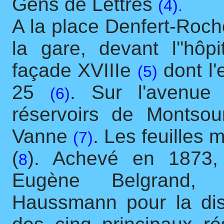
Gens de Lettres
(4).
A la place Denfert-Roch
la gare, devant l''hôp
façade XVIIIe
dont l'
(5)
25
. Sur l'avenue
(6)
réservoirs de Montsou
Vanne
. Les feuilles 
(7)
(
). Achevé en 1873, à
8
Eugène Belgrand, c
Haussmann pour la dist