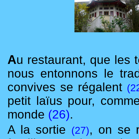
A
u restaurant, que les te
nous entonnons le tradit
convives se régalent
(2
petit laïus pour, comme 
monde
(26)
.
A la sortie
, on se 
(27)