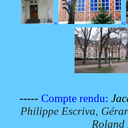
41
42
-----
Compte rendu:
Jac
Philippe Escriva, Géra
Roland