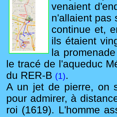
venaient d'end
n'allaient pas
continue et, 
ils étaient vi
la promenade 
le tracé de l'aqueduc Mé
du RER-B
.
(1)
A un jet de pierre, on s
pour admirer, à distanc
roi (1619). L'homme ass