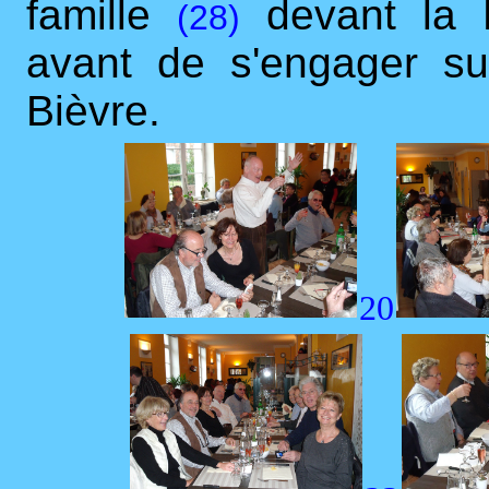
famille
devant la 
(28)
avant de s'engager su
Bièvre.
20