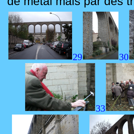
de métal mais par des tr
29
30
33