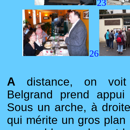
23
26
A
distance, on voit
Belgrand prend appui
Sous un arche, à droit
qui mérite un gros plan