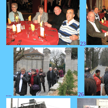
23
....
26