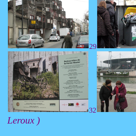
29
32
Leroux )