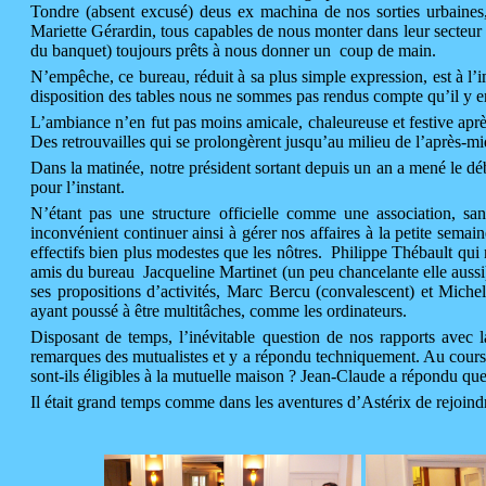
Tondre (absent excusé) deus ex machina de nos sorties urbaines
Mariette Gérardin, tous capables de nous monter dans leur secteur r
du banquet) toujours prêts à nous donner un coup de main.
N’empêche, ce bureau, réduit à sa plus simple expression, est à l
disposition des tables nous ne sommes pas rendus compte qu’il y e
L’ambiance n’en fut pas moins amicale, chaleureuse et festive après
Des retrouvailles qui se prolongèrent jusqu’au milieu de l’après-mi
Dans la matinée, notre président sortant depuis un an a mené le dé
pour l’instant.
N’étant pas une structure officielle comme une association, s
inconvénient continuer ainsi à gérer nos affaires à la petite sem
effectifs bien plus modestes que les nôtres. Philippe Thébault qui 
amis du bureau Jacqueline Martinet (un peu chancelante elle aussi) 
ses propositions d’activités, Marc Bercu (convalescent) et Michel
ayant poussé à être multitâches, comme les ordinateurs.
Disposant de temps, l’inévitable question de nos rapports avec 
remarques des mutualistes et y a répondu techniquement. Au cours
sont-ils éligibles à la mutuelle maison ? Jean-Claude a répondu que
Il était grand temps comme dans les aventures d’Astérix de rejoindre