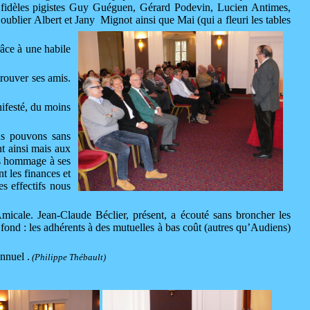
s fidèles pigistes Guy Guéguen, Gérard Podevin, Lucien Antimes,
oublier Albert et Jany Mignot ainsi que Mai (qui a fleuri les tables
âce à une habile
trouver ses amis.
nifesté, du moins
ous pouvons sans
t ainsi mais aux
lus hommage à ses
t les finances et
s effectifs nous
micale. Jean-Claude Béclier, présent, a écouté sans broncher les
nd : les adhérents à des mutuelles à bas coût (autres qu’Audiens)
nnuel .
(
Philippe Thébault)