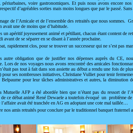
, périurbaines, voire gastronomiques. Et puis nous avons encore no
espectif d’agréables sorties mais moins longues que par le passé. Sans 
’image de l’Amicale et de l’ensemble des retraités que nous sommes. Gr
n avait une de moins que d’habitude.
 un apéritif joyeusement animé et pétillant, chacun étant content de re
di avant de se séparer en se disant à l’année prochaine.
bat, rapidement clos, pour se trouver un successeur qui ne s’est pas ma
ans autre obligation que de justifier nos dépenses auprès du CE, n
aine. Lors de nos voyages nous avons rencontré des amicales fonctionnan
n’était pas tout à fait dans son assiette au début a rendu une fois de p
pour ses nombreuses initiatives, Christiane Vulliet pour tenir fermemen
 Belpaume pour leur tâches administratives et autres, la diminution de
la Mutuelle AFP a été abordée bien que n’étant pas du ressort de l’A
 de ce débat animé René Dewaele a toutefois évoqué un problème de fo
 l’affaire avait été tranchée en AG en adoptant une cote mal taillée…
 nos amis retraités pour conclure par le traditionnel banquet fraternel a