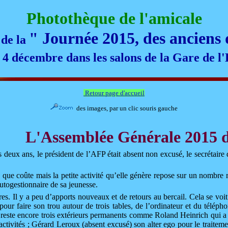
Photothèque de l'amicale
"
Journée 2015, des anciens
 de la
 4 décembre dans les salons de la Gare de l'
Retour page d'accueil
des images, par un clic souris gauche
L'Assemblée Générale 2015 d
s deux ans, le président de l’AFP était absent non excusé, le secrétair
ue coûte mais la petite activité qu’elle génère repose sur un nombre ré
 autogestionnaire de sa jeunesse.
res. Il y a peu d’apports nouveaux et de retours au bercail. Cela se voi
 pour faire son trou autour de trois tables, de l’ordinateur et du téléph
te encore trois extérieurs permanents comme Roland Heinrich qui a la 
’activités ; Gérard Leroux (absent excusé) son alter ego pour le traite